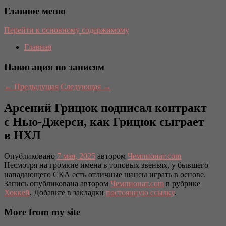
Главное меню
Перейти к основному содержимому
Главная
Навигация по записям
←
Предыдущая
Следующая
→
Арсений Грицюк подписал контракт
с Нью-Джерси, как Грицюк сыграет
в НХЛ
Опубликовано
7 мая, 2025
автором
Чемпионат.com
Несмотря на громкие имена в топовых звеньях, у бывшего
нападающего СКА есть отличные шансы играть в основе.
Запись опубликована автором
Чемпионат.com
в рубрике
Хоккей
. Добавьте в закладки
постоянную ссылку
.
More from my site