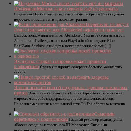
Подземная Москва: какие секреты ещё не раскрыты
Подземная Москва: какие секреты ещё не раскрыты Москва давно
перестала помещаться в привычные границы.
Релиз приложения для Abandoned перенесли на август
Выпуск приложения для игры Abandoned был перенесен на август.
Abandoned: Trailers для консоли PlayStation 5 от студии Blue
Box Game Studios не выйдет в запланированное время […]
Эксперты: сладкая газировка может привести
к ожирению
Сладкая газировка содержит большое количество
сахара.
Назван простой способ поддержать здоровье комнатных
цветов
Американская блогерша Шайна Терез Тейлор рассказала
о простом способе поддержать здоровье комнатных цветов.
На ролик американки в социальной сети TikTok обратило внимание
[…]
Симоньян
обратилась к подписчикам
Главный редактор медиагруппы
«Россия сегодня» и телеканала RT Маргарита Симоньян
предупредила о «жулье» и мошенниках, создающих фейковые