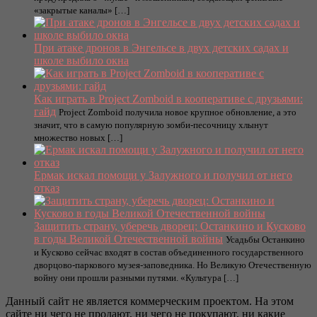
«закрытые каналы» […]
При атаке дронов в Энгельсе в двух детских садах и
школе выбило окна
Как играть в Project Zomboid в кооперативе с друзьями:
гайд
Project Zomboid получила новое крупное обновление, а это
значит, что в самую популярную зомби-песочницу хлынут
множество новых […]
Ермак искал помощи у Залужного и получил от него
отказ
Защитить страну, уберечь дворец: Останкино и Кусково
в годы Великой Отечественной войны
Усадьбы Останкино
и Кусково сейчас входят в состав объединенного государственного
дворцово-паркового музея-заповедника. Но Великую Отечественную
войну они прошли разными путями. «Культура […]
Данный сайт не является коммерческим проектом. На этом
сайте ни чего не продают, ни чего не покупают, ни какие