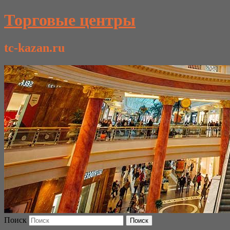
Торговые центры
tc-kazan.ru
Поиск