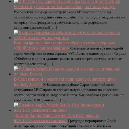
В России усложнили вылов рыбы для иностранцев
Российский премьер-министр Михаил Мишустин подписал
распоряжение, вводящее список рыбы и морепродуктов, для вылова
которых иностранцам потребуется получить разрешение
от правительственной […]
Вышла финальная серия четвёртого сезона сериала
«Убийства в одном здании»
Состоялась премьера последней
серии четвёртого сезона сериала «Убийства в одном здании» Сериал
«Убийства в одном здании» рассказывает о трёх соседях, которые
живут в роскошном […]
В Саратовской области спасли косулю, застрявшую
на льду Волги
В Балаковском районе Саратовской области
сотрудники МЧС провели спасательную операцию по спасению
косули, застрявшей на льду реки Волги. Как сообщает региональное
управление МЧС, животное […]
Дизайн Apple Watch Series 10 в бета-версии
iOS 18.1 оказался ошибкой
Грядущее мероприятие Apple
не за горами, и все больше спекуляций связано с возможной