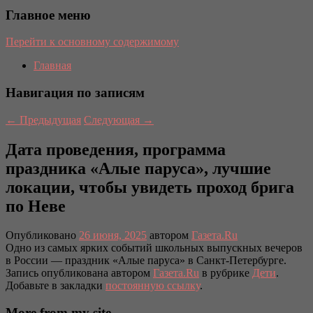
Главное меню
Перейти к основному содержимому
Главная
Навигация по записям
←
Предыдущая
Следующая
→
Дата проведения, программа
праздника «Алые паруса», лучшие
локации, чтобы увидеть проход брига
по Неве
Опубликовано
26 июня, 2025
автором
Газета.Ru
Одно из самых ярких событий школьных выпускных вечеров
в России — праздник «Алые паруса» в Санкт-Петербурге.
Запись опубликована автором
Газета.Ru
в рубрике
Дети
.
Добавьте в закладки
постоянную ссылку
.
More from my site