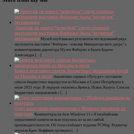
Эрмитаж не нашел “новодела” среди спорных
экспонатов выставки Фаберже: была “неумелая”
реставрация
Музей опубликовал результаты исследований ряда
экспонатов выставки "Фаберже - ювелир Императорского двора" с
комментариями директора Музея Фаберже в Баден-Бадене
Александра […]
Брянск возглавил список бюджетных авианаправлений
из Москвы в июле
Аналитики сервиса «Туту.ру» составили
список бюджетных маршрутов из Москвы и Санкт-Петербурга в
июле 2021 года. В лидерах оказались Брянск, Псков, Калуга. Список
бюджетных направлений с […]
Одну категорию компьютеров с Windows призвали не
покупать
Компьютеры на базе Windows 11 c 8 гигабайтами
оперативной памяти нельзя покупать из-за их слабой
производительности. Об этом сообщает издание PCMag. Редактор
портала Крис Хоффман проверил […]