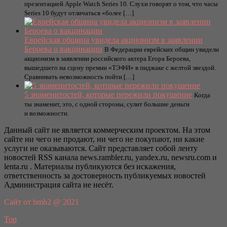
презентацией Apple Watch Series 10. Слухи говорят о том, что часы
Series 10 будут отличаться «более […]
Еврейская община увидела акционизм в заявлении
Бероева о вакцинации
В Федерации еврейских общин увидели
акционизм в заявлении российского актера Егора Бероева,
вышедшего на сцену премии «ТЭФИ» в пиджаке с желтой звездой.
Сравнивать невозможность пойти […]
5 знаменитостей, которые пережили покушение
Когда
ты знаменит, это, с одной стороны, сулит большие деньги
и возможности.
Данный сайт не является коммерческим проектом. На этом
сайте ни чего не продают, ни чего не покупают, ни какие
услуги не оказываются. Сайт представляет собой ленту
новостей RSS канала news.rambler.ru, yandex.ru, newsru.com и
lenta.ru . Материалы публикуются без искажения,
ответственность за достоверность публикуемых новостей
Администрация сайта не несёт.
Сайт от bmb2 @ 2021
Top