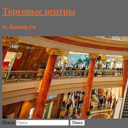
Торговые центры
tc-kazan.ru
Поиск