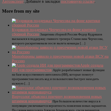
Автоэксперт
. Добавьте в закладки
постоянную ссылку
.
More from my site
Кудряшов поддержал Черчесова на фоне критики
сборной России
Защитник сборной России Федор Кудряшов
высказался в поддержку главного тренера Станислава Черчесова,
которого раскритиковали после вылета команды […]
Минобороны заявило о пресечении новой атаки ВСУ на
Россию
Apple создала
ИИ для программистов
Apple разрабатывает новые функции
на базе искусственного интеллекта (ИИ), которые помогут
программистам писать код и пользователям быстрее находить
нужную […]
Вирусолог объяснил причину возникновения новых
штаммов коронавируса
При большом количестве вируса в
популяции увеличивается вероятность появления новых вариантов.
По словам вирусолога Алексея Аграновского, среди вариантов