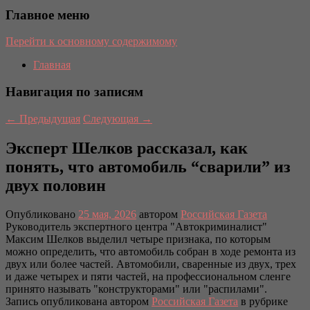
Главное меню
Перейти к основному содержимому
Главная
Навигация по записям
←
Предыдущая
Следующая
→
Эксперт Шелков рассказал, как
понять, что автомобиль “сварили” из
двух половин
Опубликовано
25 мая, 2026
автором
Российская Газета
Руководитель экспертного центра "Автокриминалист"
Максим Шелков выделил четыре признака, по которым
можно определить, что автомобиль собран в ходе ремонта из
двух или более частей. Автомобили, сваренные из двух, трех
и даже четырех и пяти частей, на профессиональном сленге
принято называть "конструкторами" или "распилами".
Запись опубликована автором
Российская Газета
в рубрике