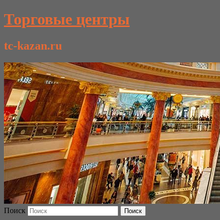
Торговые центры
tc-kazan.ru
Поиск