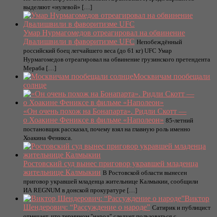
выделяют «нулевой» […]
Умар Нурмагомедов отреагировал на обвинение
Двалишвили в фаворитизме UFC
Непобеждённый
российский боец легчайшего веса (до 61 кг) UFC Умар
Нурмагомедов отреагировал на обвинение грузинского претендента
Мераба […]
Москвичам пообещали
солнце
«Он очень похож на Бонапарта». Ридли Скотт —
о Хоакине Фениксе в фильме «Наполеон»
85-летний
постановщик рассказал, почему взял на главную роль именно
Хоакина Феникса.
Ростовский суд вынес приговор укравшей младенца
жительнице Калмыкии
В Ростовской области вынесен
приговор укравшей младенца жительнице Калмыкии, сообщили
ИА REGNUM в донской прокуратуре […]
Виктор
Шендерович: “Рассуждение о народе”
Сатирик и публицист
отмечает, что термином "народ" следует пользоваться с