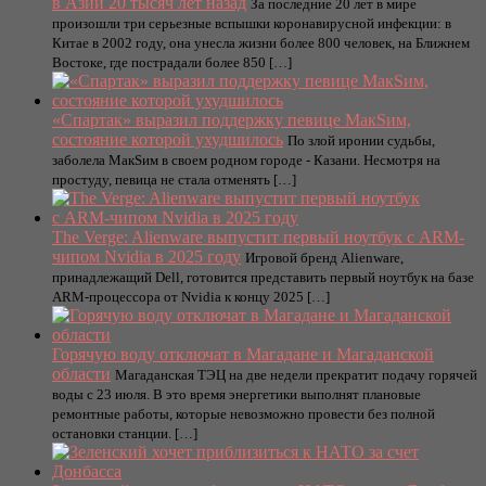
в Азии 20 тысяч лет назад
За последние 20 лет в мире
произошли три серьезные вспышки коронавирусной инфекции: в
Китае в 2002 году, она унесла жизни более 800 человек, на Ближнем
Востоке, где пострадали более 850 […]
«Спартак» выразил поддержку певице МакSим,
состояние которой ухудшилось
По злой иронии судьбы,
заболела МакSим в своем родном городе - Казани. Несмотря на
простуду, певица не стала отменять […]
The Verge: Alienware выпустит первый ноутбук с ARM-
чипом Nvidia в 2025 году
Игровой бренд Alienware,
принадлежащий Dell, готовится представить первый ноутбук на базе
ARM-процессора от Nvidia к концу 2025 […]
Горячую воду отключат в Магадане и Магаданской
области
Магаданская ТЭЦ на две недели прекратит подачу горячей
воды с 23 июля. В это время энергетики выполнят плановые
ремонтные работы, которые невозможно провести без полной
остановки станции. […]