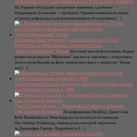
Зеленский хочет приблизиться к НАТО за счет Донбасса
На Украине обсуждают загадочное заявление, сделанное
Владимиром Зеленским — президент Украины намекнул на планы
устроить референдум для решения вопроса об отделении […]
В Нарьян-Маре мужчину оштрафовали на 35 тыс.
рублей из-за публикации в интернете про
“оккупированный” Крым
Местный житель Константин Ледков
разместил в соцсети "ВКонтакте" два поста: картинку с очертанием
полуострова Крыма на фоне украинского флага с надписью "Крым
это […]
Минобороны России заявило о контроле над еще одним
населенным пунктом в ДНР
Джон Сина сыграет с Дженнифер Гарнер в комедии
One Attempt Remaining
По информации Deadline, Джон Сина
Кейт МакКиннон и Эйми Карреро получили роли в комедии
One Attempt Remaining, главная роль в которой закреплена
за Дженнифер Гарнер. Подробности […]