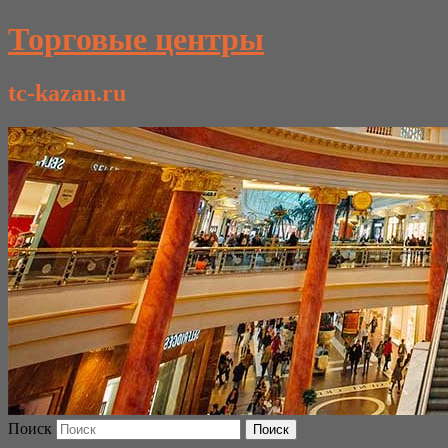
Торговые центры
tc-kazan.ru
Поиск