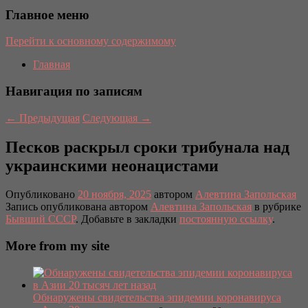
Главное меню
Перейти к основному содержимому
Главная
Навигация по записям
←
Предыдущая
Следующая
→
Песков раскрыл сроки трибунала над
украинскими неонацистами
Опубликовано
20 ноября, 2025
автором
Алевтина Запольская
Запись опубликована автором
Алевтина Запольская
в рубрике
Бывший СССР
. Добавьте в закладки
постоянную ссылку
.
More from my site
Обнаружены свидетельства эпидемии коронавируса