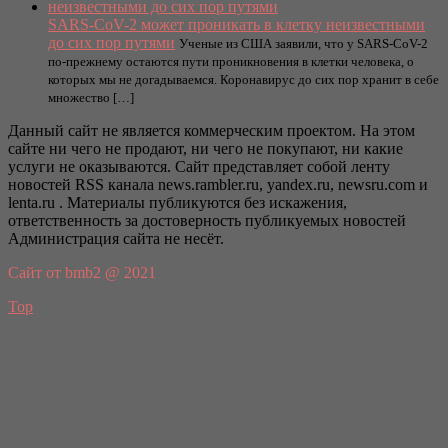
SARS-CoV-2 может проникать в клетку неизвестными
до сих пор путями
Ученые из США заявили, что у SARS-CoV-2
по-прежнему остаются пути проникновения в клетки человека, о
которых мы не догадываемся. Коронавирус до сих пор хранит в себе
множество […]
Данный сайт не является коммерческим проектом. На этом
сайте ни чего не продают, ни чего не покупают, ни какие
услуги не оказываются. Сайт представляет собой ленту
новостей RSS канала news.rambler.ru, yandex.ru, newsru.com и
lenta.ru . Материалы публикуются без искажения,
ответственность за достоверность публикуемых новостей
Администрация сайта не несёт.
Сайт от bmb2 @ 2021
Top