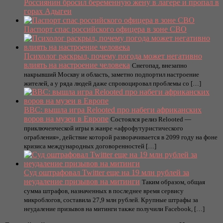
Россиянин бросил беременную жену в лагере и пропал в
горах Адыгеи
Паспорт спас российского офицера в зоне СВО
Психолог раскрыл, почему погода может негативно
влиять на настроение человека
Снегопад, внезапно
накрывший Москву и область, заметно подпортил настроение
жителей, а у ряда людей даже спровоцировал проблемы со […]
BBC: вышла игра Relooted про набеги африканских
воров на музеи в Европе
Состоялся релиз Relooted —
приключенческой игры в жанре «афрофутуристического
ограбления», действие которой разворачивается в 2099 году на фоне
кризиса международных договоренностей […]
Суд оштрафовал Twitter еще на 19 млн рублей за
неудаление призывов на митинги
Таким образом, общая
сумма штрафов, назначенных в последнее время сервису
микроблогов, составила 27,9 млн рублей. Крупные штрафы за
неудаление призывов на митинги также получили Facebook, […]