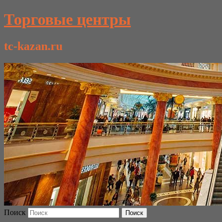
Торговые центры
tc-kazan.ru
Поиск