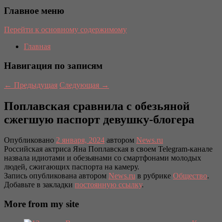
Главное меню
Перейти к основному содержимому
Главная
Навигация по записям
←
Предыдущая
Следующая
→
Поплавская сравнила с обезьяной
сжегшую паспорт девушку-блогера
Опубликовано
2 января, 2024
автором
News.ru
Российская актриса Яна Поплавская в своем Telegram-канале
назвала идиотами и обезьянами со смартфонами молодых
людей, сжигающих паспорта на камеру.
Запись опубликована автором
News.ru
в рубрике
Общество
.
Добавьте в закладки
постоянную ссылку
.
More from my site