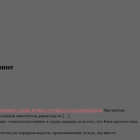
аине
инового хлеба нужно изучать его калорийность
При выборе
ссказала заместитель директора по […]
ие: отказался поставлять в страну вакцину из-за того, что Киев проголосовал
 всем уже порядком надоела: пронизывающие холода, лёд вместо