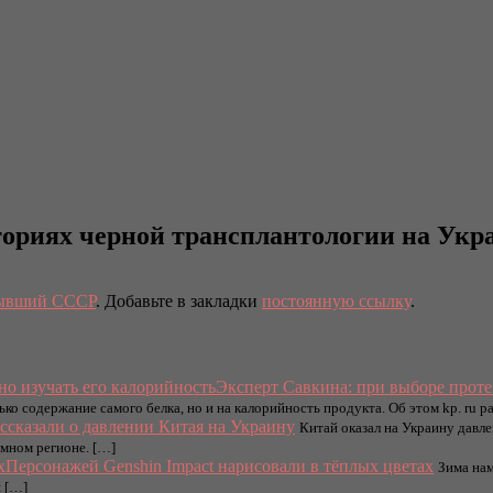
ториях черной трансплантологии на Укр
ывший СССР
. Добавьте в закладки
постоянную ссылку
.
Эксперт Савкина: при выборе проте
о содержание самого белка, но и на калорийность продукта. Об этом kp. ru ра
сказали о давлении Китая на Украину
Китай оказал на Украину давлен
мном регионе. […]
Персонажей Genshin Impact нарисовали в тёплых цветах
Зима нам
 […]