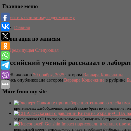
Главное меню
Перейти к основному содержимому
Главная
Навигация по записям
←
Предыдущая
Следующая
→
Российский ученый рассказал о лабора
Опубликовано
20 ноября, 2025
автором
Варвара Кошечкина
Запись опубликована автором
Варвара Кошечкина
в рубрике
Б
More from my site
протеиновых хлебобулочных изделий важно брать во внимание не тольк
США рас
за резолюцию ООН по правам человека в Синьцзянь-Уйгурском автоно
нормальной дороги, невозможность надеть любимые футболки, платья