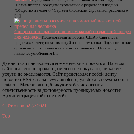
"ПолитЭксперт" обсудили публикацию с редактором издания
"Общество и экология" Сергеем Лисовским. Журналист рассказал о
[…]
Специалисты рассчитали возможный возрастной предел
для человека
Исследователи из России, США и Сингапура
представили тест, показывающий по анализу крови общее состояние
организма и его физиологическую устойчивость. Оказалось,
наименее устойчивым […]
Данный сайт не является коммерческим проектом. На этом
сайте ни чего не продают, ни чего не покупают, ни какие
услуги не оказываются. Сайт представляет собой ленту
новостей RSS канала news.rambler.ru, yandex.ru, newsru.com и
lenta.ru . Материалы публикуются без искажения,
ответственность за достоверность публикуемых новостей
Администрация сайта не несёт.
Сайт от bmb2 @ 2021
Top