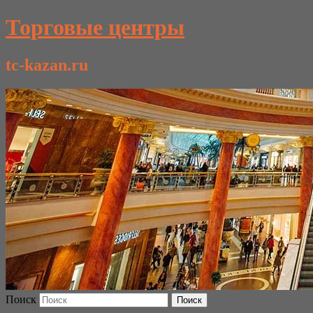
Торговые центры
tc-kazan.ru
Поиск