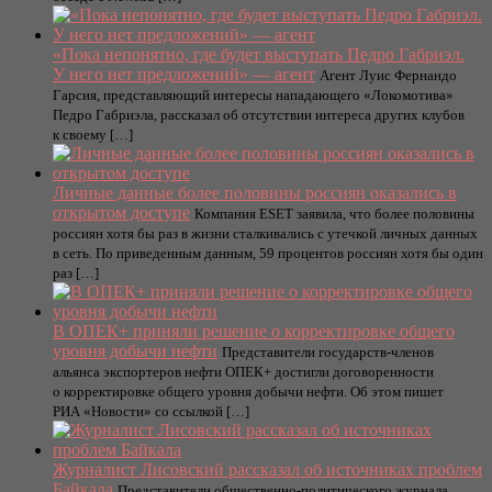
«Пока непонятно, где будет выступать Педро Габриэл.
У него нет предложений» — агент
Агент Луис Фернандо
Гарсия, представляющий интересы нападающего «Локомотива»
Педро Габриэла, рассказал об отсутствии интереса других клубов
к своему […]
Личные данные более половины россиян оказались в
открытом доступе
Компания ESET заявила, что более половины
россиян хотя бы раз в жизни сталкивались с утечкой личных данных
в сеть. По приведенным данным, 59 процентов россиян хотя бы один
раз […]
В ОПЕК+ приняли решение о корректировке общего
уровня добычи нефти
Представители государств-членов
альянса экспортеров нефти ОПЕК+ достигли договоренности
о корректировке общего уровня добычи нефти. Об этом пишет
РИА «Новости» со ссылкой […]
Журналист Лисовский рассказал об источниках проблем
Байкала
Представители общественно-политического журнала