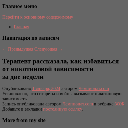
Главное меню
Перейти к основному содержимому
Главная
Навигация по записям
←
Предыдущая
Следующая
→
Терапевт рассказала, как избавиться
от никотиновой зависимости
за две недели
Опубликовано
1 января, 2024
автором
Чемпионат.com
Установлено, что сигареты и вейпы вызывают никотиновую
зависимость.
Запись опубликована автором
Чемпионат.com
в рубрике
ЗОЖ
.
Добавьте в закладки
постоянную ссылку
.
More from my site