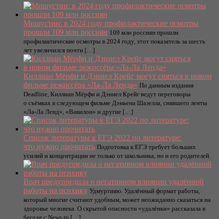
Мишустин: в 2024 году профилактические осмотры
прошли 109 млн россиян
109 млн россиян прошли
профилактические осмотры в 2024 году, этот показатель за шесть
лет увеличился почти […]
Киллиан Мёрфи и Дэниел Крейг могут сняться в новом
фильме режиссёра «Ла-Ла Ленда»
По данным издания
Deadline, Киллиан Мёрфи и Дэниел Крейг ведут переговоры
о съёмках в следующем фильме Дэмьена Шазелла, снявшего ленты
«Ла-Ла Ленд», «Вавилон» и другие […]
Список литературы к ЕГЭ 2022 по литературе:
что нужно прочитать
Подготовка к ЕГЭ требует больших
усилий и концентрации не только от школьника, но и его родителей.
Врач предупредила о негативном влиянии удалённой
работы на психику
Удмуртияю. Удалённый формат работы,
который многие считают удобным, может неожиданно сказаться на
здоровье человека. О скрытой опасности «удалёнки» рассказала в
беседе с News.ru […]