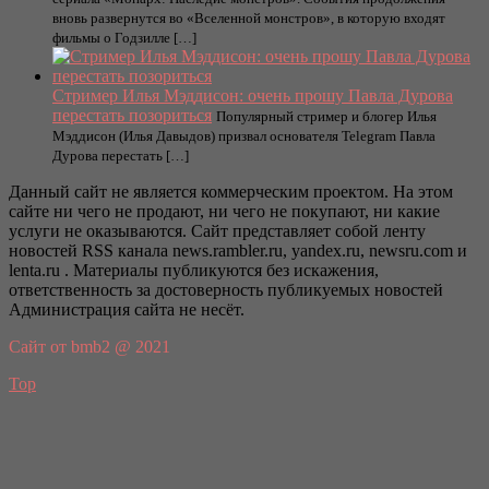
вновь развернутся во «Вселенной монстров», в которую входят
фильмы о Годзилле […]
Стример Илья Мэддисон: очень прошу Павла Дурова
перестать позориться
Популярный стример и блогер Илья
Мэддисон (Илья Давыдов) призвал основателя Telegram Павла
Дурова перестать […]
Данный сайт не является коммерческим проектом. На этом
сайте ни чего не продают, ни чего не покупают, ни какие
услуги не оказываются. Сайт представляет собой ленту
новостей RSS канала news.rambler.ru, yandex.ru, newsru.com и
lenta.ru . Материалы публикуются без искажения,
ответственность за достоверность публикуемых новостей
Администрация сайта не несёт.
Сайт от bmb2 @ 2021
Top