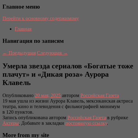
Главное меню
Перейти к основному содержимому
Главная
Навигация по записям
←
Предыдущая
Следующая
→
Умерла звезда сериалов «Богатые тоже
плачут» и «Дикая роза» Аурора
Клавель
Опубликовано
20 мая, 2025
автором
Российская Газета
19 мая ушла из жизни Аурора Клавель, мексиканская актриса
театра, кино и телевидения с фильмографией минимум
в 120 пунктов.
Запись опубликована автором
Российская Газета
в рубрике
Актеры
. Добавьте в закладки
постоянную ссылку
.
More from my site