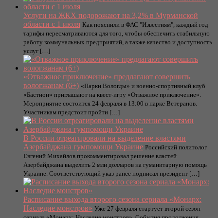
Услуги на ЖКХ подорожают на 3,2% в Мурманской
области с 1 июля
Как пояснили в ФАС "Известиям", каждый год
тарифы пересматриваются для того, чтобы обеспечить стабильную
работу коммунальных предприятий, а также качество и доступность
услуг […]
«Отважное приключение» предлагают совершить
вологжанам (6+)
«Парки Вологды» и военно-спортивный клуб
«Бастион» приглашают на квест-игру «Отважное приключение».
Мероприятие состоится 24 февраля в 13:00 в парке Ветеранов.
Участникам предстоит пройти […]
В России отреагировали на выделение властями
Азербайджана гумпомощи Украине
Российский политолог
Евгений Михайлов прокомментировал решение властей
Азербайджана выделить 2 млн долларов на гуманитарную помощь
Украине. Соответствующий указ ранее подписал президент […]
Расписание выхода второго сезона сериала «Монарх:
Наследие монстров»
Уже 27 февраля стартует второй сезон
сериала «Монарх: Наследие монстров». События продолжения