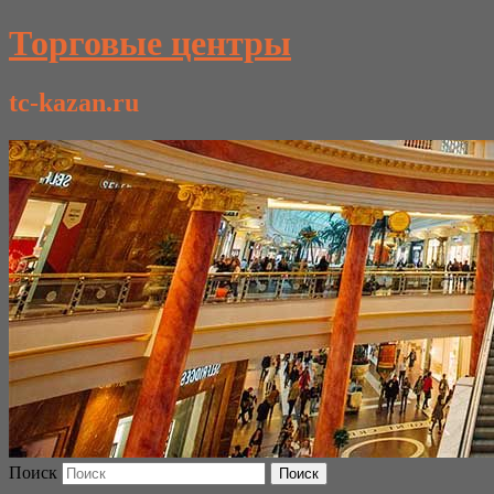
Торговые центры
tc-kazan.ru
Поиск