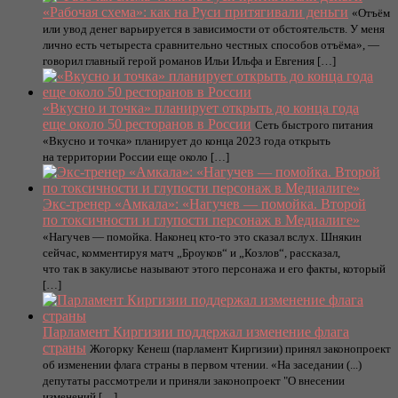
«Рабочая схема»: как на Руси притягивали деньги
«Отъём
или увод денег варьируется в зависимости от обстоятельств. У меня
лично есть четыреста сравнительно честных способов отъёма», —
говорил главный герой романов Ильи Ильфа и Евгения […]
«Вкусно и точка» планирует открыть до конца года
еще около 50 ресторанов в России
Сеть быстрого питания
«Вкусно и точка» планирует до конца 2023 года открыть
на территории России еще около […]
Экс-тренер «Амкала»: «Нагучев — помойка. Второй
по токсичности и глупости персонаж в Медиалиге»
«Нагучев — помойка. Наконец кто-то это сказал вслух. Шнякин
сейчас, комментируя матч „Броуков“ и „Козлов“, рассказал,
что так в закулисье называют этого персонажа и его факты, который
[…]
Парламент Киргизии поддержал изменение флага
страны
Жогорку Кенеш (парламент Киргизии) принял законопроект
об изменении флага страны в первом чтении. «На заседании (...)
депутаты рассмотрели и приняли законопроект "О внесении
изменений […]