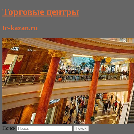
Торговые центры
tc-kazan.ru
Поиск