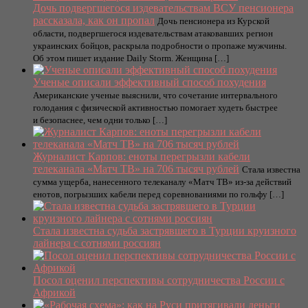
Дочь подвергшегося издевательствам ВСУ пенсионера
рассказала, как он пропал
Дочь пенсионера из Курской
области, подвергшегося издевательствам атаковавших регион
украинских бойцов, раскрыла подробности о пропаже мужчины.
Об этом пишет издание Daily Storm. Женщина […]
Ученые описали эффективный способ похудения
Американские ученые выяснили, что сочетание интервального
голодания с физической активностью помогает худеть быстрее
и безопаснее, чем одни только […]
Журналист Карпов: еноты перегрызли кабели
телеканала «Матч ТВ» на 706 тысяч рублей
Стала известна
сумма ущерба, нанесенного телеканалу «Матч ТВ» из-за действий
енотов, погрызших кабели перед соревнованиями по гольфу […]
Стала известна судьба застрявшего в Турции круизного
лайнера с сотнями россиян
Посол оценил перспективы сотрудничества России с
Африкой