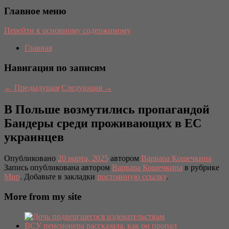
Главное меню
Перейти к основному содержимому
Главная
Навигация по записям
←
Предыдущая
Следующая
→
В Польше возмутились пропагандой
Бандеры среди проживающих в ЕС
украинцев
Опубликовано
20 марта, 2025
автором
Варвара Кошечкина
Запись опубликована автором
Варвара Кошечкина
в рубрике
Мир
. Добавьте в закладки
постоянную ссылку
.
More from my site