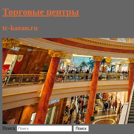
Торговые центры
tc-kazan.ru
Поиск