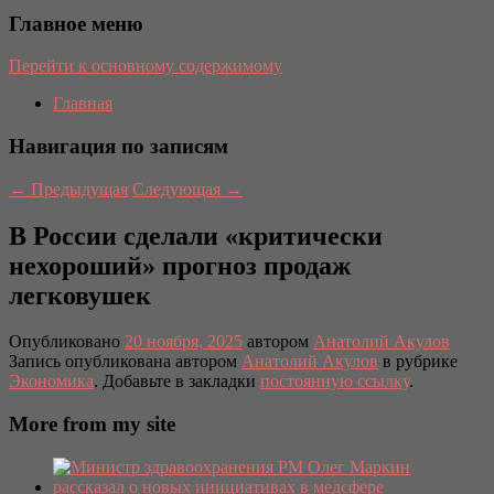
Главное меню
Перейти к основному содержимому
Главная
Навигация по записям
←
Предыдущая
Следующая
→
В России сделали «критически
нехороший» прогноз продаж
легковушек
Опубликовано
20 ноября, 2025
автором
Анатолий Акулов
Запись опубликована автором
Анатолий Акулов
в рубрике
Экономика
. Добавьте в закладки
постоянную ссылку
.
More from my site