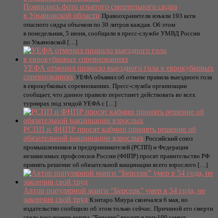
Появились фото изъятого смертельного сидра
в Ульяновской области
Правоохранители изъяли 193 кеги
опасного сидра объемом по 30 литров каждая. Об этом
в понедельник, 5 июня, сообщили в пресс-службе УМВД России
по Ульяновской […]
УЕФА отменил правило выездного гола в еврокубковых
соревнованиях
УЕФА объявил об отмене правила выездного гола
в еврокубковых соревнованиях. Пресс-служба организации
сообщает, что данное правило перестанет действовать во всех
турнирах под эгидой УЕФА с […]
РСПП и ФНПР просят кабмин принять решение об
обязательной вакцинации взрослых
Российский союз
промышленников и предпринимателей (РСПП) и Федерация
независимых профсоюзов России (ФНПР) просят правительство РФ
принять решение об обязательной вакцинации всего взрослого […]
Автор популярной манги “Берсерк” умер в 54 года, не
закончив свой труд
Кэнтаро Миура скончался 6 мая, но
издательство сообщило об этом только сейчас. Причиной его смерти
стало расслоение аорты. "Берсерк" входит в топ-100 самых