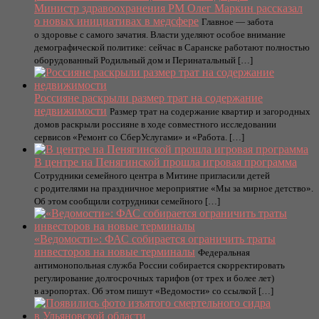
Министр здравоохранения РМ Олег Маркин рассказал
о новых инициативах в медсфере
Главное — забота
о здоровье с самого зачатия. Власти уделяют особое внимание
демографической политике: сейчас в Саранске работают полностью
оборудованный Родильный дом и Перинатальный […]
Россияне раскрыли размер трат на содержание
недвижимости
Размер трат на содержание квартир и загородных
домов раскрыли россияне в ходе совместного исследовании
сервисов «Ремонт со СберУслугами» и «Работа. […]
В центре на Пенягинской прошла игровая программа
Сотрудники семейного центра в Митине пригласили детей
с родителями на праздничное мероприятие «Мы за мирное детство».
Об этом сообщили сотрудники семейного […]
«Ведомости»: ФАС собирается ограничить траты
инвесторов на новые терминалы
Федеральная
антимонопольная служба России собирается скорректировать
регулирование долгосрочных тарифов (от трех и более лет)
в аэропортах. Об этом пишут «Ведомости» со ссылкой […]