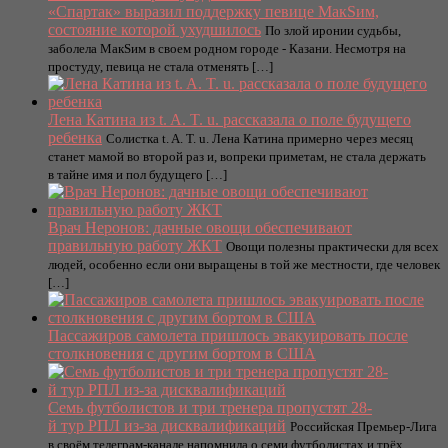
«Спартак» выразил поддержку певице МакSим,
состояние которой ухудшилось
По злой иронии судьбы,
заболела МакSим в своем родном городе - Казани. Несмотря на
простуду, певица не стала отменять […]
Лена Катина из t. A. T. u. рассказала о поле будущего
ребенка
Солистка t. A. T. u. Лена Катина примерно через месяц
станет мамой во второй раз и, вопреки приметам, не стала держать
в тайне имя и пол будущего […]
Врач Неронов: дачные овощи обеспечивают
правильную работу ЖКТ
Овощи полезны практически для всех
людей, особенно если они выращены в той же местности, где человек
[…]
Пассажиров самолета пришлось эвакуировать после
столкновения с другим бортом в США
Семь футболистов и три тренера пропустят 28-
й тур РПЛ из-за дисквалификаций
Российская Премьер-Лига
в своём телеграм-канале напомнила о семи футболистах и трёх