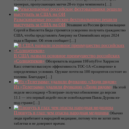
тренерах, пропускающих матчи 28-го тура чемпионата […]
Разыскиваемые российские фехтовальщики решили
выступать за США на ОИ
Уехавшие из России фехтовальщики
Сергей и Виолетта Бида стремятся ускоренно получить гражданство
США, чтобы представлять Америку на Олимпийских играх 2024
года в Париже. Об этом сообщает […]
В США назвали основное преимущество российских
«Солнцепеков»
Обозреватель издания 19FortyFive Харрисон
Касс отметил высокую эффективность ТОС-1А «Солнцепек» в
определенных условиях. Оружие почти на 100 процентов состоит из
топлива. Благодаря […]
Из «Телеграма» удалили функцию «Люди рядом»
На этой
неделе мессенджер «Телеграм» получил обновление до версии
11.1 — это первый апдейт после освобождения Павла Дурова из-
под стражи […]
Плюнуть в глаз: чем опасна народная медицина
Обычно
люди прибегают к народной медицине, потому что не хотят пить
таблетки и не доверяют врачам.