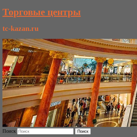
Торговые центры
tc-kazan.ru
Поиск