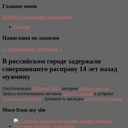
Главное меню
Перейти к основному содержимому
Главная
Навигация по записям
←
Предыдущая
Следующая
→
В российском городе задержали
совершившего расправу 14 лет назад
мужчину
Опубликовано
20 марта, 2025
автором
Артем Соколов
Запись опубликована автором
Артем Соколов
в рубрике
Силовые структуры
. Добавьте в закладки
постоянную ссылку
.
More from my site