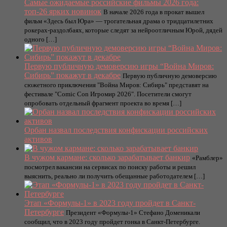
Самые ожидаемые российские фильмы 2026 года:
топ-26 ярких новинок
В начале 2026 года в прокат вышел
фильм «Здесь был Юра» — трогательная драма о тридцатилетних
рокерах-раздолбаях, которые следят за нейроотличным Юрой, дядей
одного […]
Первую публичную демоверсию игры “Война Миров:
Сибирь” покажут в декабре
Первую публичную демоверсию
сюжетного приключения "Война Миров: Сибирь" представят на
фестивале "Comic Con Игромир 2026". Посетители смогут
опробовать отдельный фрагмент проекта во время […]
Орбан назвал последствия конфискации российских
активов
В чужом кармане: сколько зарабатывает банкир
«Рамблер»
посмотрел вакансии на сервисах по поиску работы и решил
выяснить, реально ли получить обещанные работодателем […]
Этап «Формулы-1» в 2023 году пройдет в Санкт-
Петербурге
Президент «Формулы-1» Стефано Доменикали
сообщил, что в 2023 году пройдет гонка в Санкт-Петербурге.