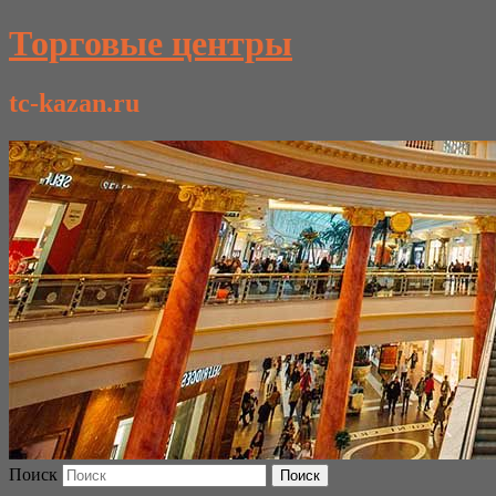
Торговые центры
tc-kazan.ru
Поиск