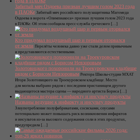
Забитый мяч Оздоева признан лучшим голом 2023 года
в ПАОКе
Забитый мяч российского полузащитника Магомеда
Оздоева в ворота «Олимпиакоса» признан лучшим голом 2023 года
в ПАОКе. Об этом сообщила пресс-служба греческого […]
Кто придумал воздушный шар и первым оторвался
от земли
Перелёты человека давно уже стали делом привычным
и представляются естественными.
Золотовицкого похоронили на Троекуровском кладбище
рядом с Борисом Невзоровым
Ректора Школы-студии МХАТ
Игоря Золотовицкого на Троекуровском кладбище. Место
для могилы выбрано рядом с последним пристанищем другого
выдающегося мастера сцены — народного артиста Бориса […]
Названы ведущие к инфаркту и инсульту продукты
Злоупотребление полуфабрикатами, сосисками, соусами
потенциально может повышать риск возникновения инфарктов
и инсультов из-за высокого содержания соли в этих продуктах,
предупредила […]