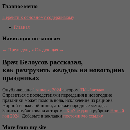
Главное меню
Перейти к основному содержимому
Главная
Навигация по записям
←
Предыдущая
Следующая
→
Врач Белоусов рассказал,
как разгрузить желудок на новогодних
праздниках
Опубликовано
1 января, 2024
автором
ТК «Звезда»
Справиться с последствиями переедания в новогодние
праздники может помочь вода, исключение из рациона
жирной и тяжелой пищи, а также народные методы.
Запись опубликована автором
ТК «Звезда»
в рубрике
Новый
год 2024
. Добавьте в закладки
постоянную ссылку
.
More from my site