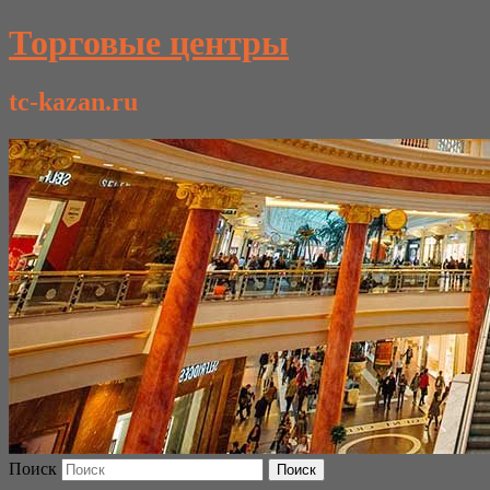
Торговые центры
tc-kazan.ru
Поиск