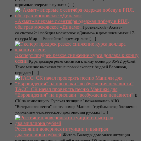
огромные очереди в пунктах […]
«Ахмат» впервые с сентября одержал победу в РПЛ,
обыграв московское «Динамо»
Грозненский «Ахмат»
со счетом 2:1 победил московское «Динамо» в домашнем матче 17-
го тура Мир — Российской премьер-лиги […]
Эксперт предрек резкое снижение курса доллара к концу
осени
Курс доллара резко снизится к концу осени до 85-92 рублей.
Такое мнение высказал финансовый эксперт Андрей Верников,
передает […]
ТАСС: СК начал проверять песню Манижи для
“Евровидения” на признаки “возбуждения ненависти”
В
СК на композицию "Русская женщина" пожаловалась АНО
"Ветеранские вести", сочтя номер Манижи "грубым оскорблением и
унижением человеческого достоинства русских […]
Россиянин доверился интуиции и выиграл
два миллиона рублей
Житель Вологды доверился интуиции
и выиграл два миллиона рублей в лотерею. Об этом пишет издание