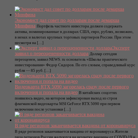
Экономист дал совет по долларам после демарша
Минфина
Портфель частного инвестора должен содержать
активы, номинированные в долларах США, евро, рублях, возможно,
в иенах и валютах крупных торговых партнеров России. При этом
несмотря на […]
Эксперт
заявил о переоцененности доллара
Доллар сегодня
переоценен, заявил NEWS. ru основатель «Школы практического
инвестирования» Федор Сидоров. По его словам, справедливый курс
рубля — 85 руб. […]
Видеокарта RTX 5090 загорелась сразу после первого
включения и попала на видео
В китайских соцсетях
появилось видео, на котором зафиксирован выход из строя
флагманской видеокарты MSI GeForce RTX 5090 при первом
включении после установки […]
В ряде регионов заканчивается вакцина от коронавируса
В ряде регионов заканчивается вакцина от коронавируса Жители
ряда регионов России жалуются на нехватку вакцины от COVID-19 и