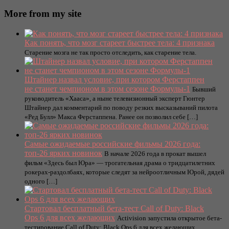
More from my site
Как понять, что мозг стареет быстрее тела: 4 признака
Старение мозга не так просто отследить, как старение тела.
Штайнер назвал условие, при котором Ферстаппен
не станет чемпионом в этом сезоне Формулы-1
Бывший
руководитель «Хааса», а ныне телевизионный эксперт Гюнтер
Штайнер дал комментарий по поводу резких высказываний пилота
«Ред Булл» Макса Ферстаппена. Ранее он позволил себе […]
Самые ожидаемые российские фильмы 2026 года:
топ-26 ярких новинок
В начале 2026 года в прокат вышел
фильм «Здесь был Юра» — трогательная драма о тридцатилетних
рокерах-раздолбаях, которые следят за нейроотличным Юрой, дядей
одного […]
Стартовал бесплатный бета-тест Call of Duty: Black
Ops 6 для всех желающих
Activision запустила открытое бета-
тестирование Call of Duty: Black Ops 6 для всех желающих.