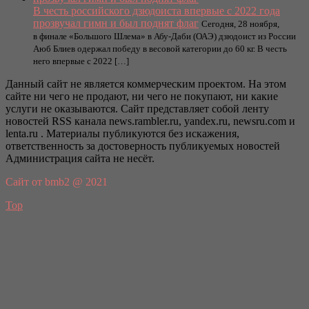
В честь российского дзюдоиста впервые с 2022 года
прозвучал гимн и был поднят флаг
Сегодня, 28 ноября,
в финале «Большого Шлема» в Абу-Даби (ОАЭ) дзюдоист из России
Аюб Блиев одержал победу в весовой категории до 60 кг. В честь
него впервые с 2022 […]
Данный сайт не является коммерческим проектом. На этом
сайте ни чего не продают, ни чего не покупают, ни какие
услуги не оказываются. Сайт представляет собой ленту
новостей RSS канала news.rambler.ru, yandex.ru, newsru.com и
lenta.ru . Материалы публикуются без искажения,
ответственность за достоверность публикуемых новостей
Администрация сайта не несёт.
Сайт от bmb2 @ 2021
Top