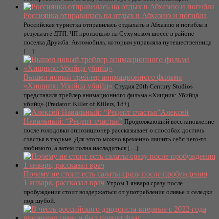
Россиянка отправилась на отдых в Абхазию и погибла
Российская туристка отправилась отдыхать в Абхазию и погибла в
результате ДТП. ЧП произошло на Сухумском шоссе в районе
поселка Дружба. Автомобиль, которым управляла путешественница
[…]
Вышел новый трейлер анимационного фильма
«Хищник: Убийца убийц»
Студия 20th Century Studios
представила трейлер анимационного фильма «Хищник: Убийца
убийц» (Predator: Killer of Killers, 18+).
Алексей
Навальный: “Рецепт счастья”
Продолжающий восстановление
после голодовки оппозиционер рассказывает о способах достичь
счастья в тюрьме. Для этого можно временно лишить себя чего-то
любимого, а затем полна насладиться […]
Почему не стоит есть салаты сразу после пробуждения
1 января, рассказал врач
Утром 1 января сразу после
пробуждения стоит воздержаться от употребления оливье и селедки
под шубой.