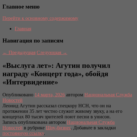
Главное меню
Перейти к основному содержимому
Главная
Навигация по записям
←
Предыдущая
Следующая
→
«Выслуга лет»: Агутин получил
награду «Концерт года», обойдя
«Интервидение»
Опубликовано
14 марта, 2026
автором
Национальная Служба
Новостей
Леонид Агутин рассказал спецкору НСН, что он на
протяжении 35 лет честно служит живому звуку, а на его
концертах 80 тысяч зрителей поют песни в унисон.
Запись опубликована автором
Национальная Служба
Новостей
в рубрике
Шоу-бизнес
. Добавьте в закладки
постоянную ссылку
.