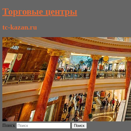
Торговые центры
tc-kazan.ru
Поиск